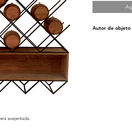
Agr
Autor de objeto
Ángel Uriarte / Héct
dera avejentada.