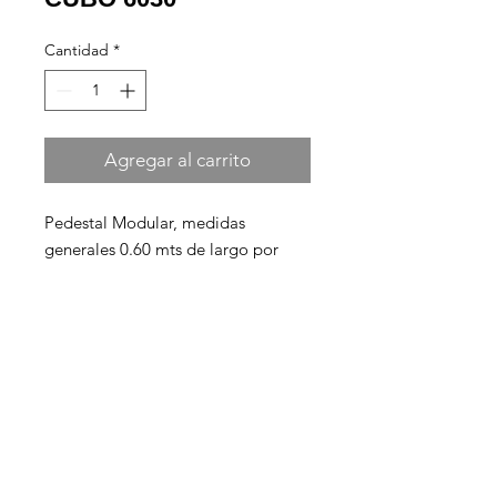
Cantidad
*
Agregar al carrito
Pedestal Modular, medidas
generales 0.60 mts de largo por
0.60 mts de ancho y 0.30 mts de
altura. Fabricado con bastidor de
madera de pino, forrado con triplay
con terminado de madera de
parota.